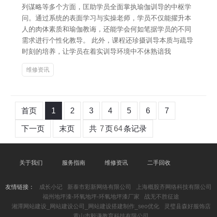
列谋略等多个方面，匡助学员全面掌执瑜伽训导的中枢学
问。通过系统的表面学习与实操老师，学员不仅能擢升本
人的肉体素质和瑜伽教诲，还能学会何如笔据学员的不同
需求进行个性化教导。 此外，课程还珍摄训导本质与疏导
时刻的培养，让学员在着实训导环境中不休熟谙我
维修资讯
首页
1
2
3
4
5
6
7
下一页
末页
共
7
页
64
条记录
关于我们
服务指南
维修资讯
二手回收
友情链接：
成长小记
新泰市彩新网络有限公司
上海概股齐网络科技有限公司
福州地坪漆-环氧地坪-环氧地坪漆厂家
战无不胜征途
湘潭网站建设_网站建设公司_网站建设搭建制作_seo优化
灵璧县森好服饰店
黄山市毅谦教育科技有限公司