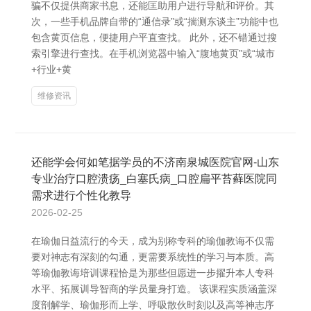
骗不仅提供商家书息，还能匡助用户进行导航和评价。其
次，一些手机品牌自带的“通信录”或“揣测东谈主”功能中也
包含黄页信息，便捷用户平直查找。 此外，还不错通过搜
索引擎进行查找。在手机浏览器中输入“腹地黄页”或“城市
+行业+黄
维修资讯
还能学会何如笔据学员的不济南泉城医院官网-山东
专业治疗口腔溃疡_白塞氏病_口腔扁平苔藓医院同
需求进行个性化教导
2026-02-25
在瑜伽日益流行的今天，成为别称专科的瑜伽教诲不仅需
要对神志有深刻的勾通，更需要系统性的学习与本质。高
等瑜伽教诲培训课程恰是为那些但愿进一步擢升本人专科
水平、拓展训导智商的学员量身打造。 该课程实质涵盖深
度剖解学、瑜伽形而上学、呼吸散伙时刻以及高等神志序