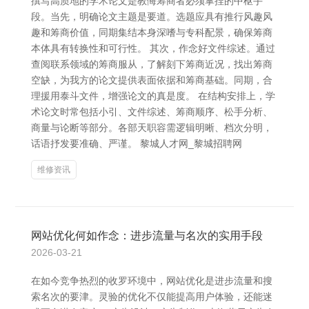
撰写高质地的学术论文是教悔筹商者必须掌捏的中枢手
段。当先，明确论文主题是要道。选题应具有推行风趣风
趣和筹商价值，同期集结本身深嗜与专科配景，确保筹商
本体具有转换性和可行性。 其次，作念好文件综述。通过
查阅联系领域的筹商服从，了解刻下筹商近况，找出筹商
空缺，为我方的论文提供表面依据和筹商基础。同期，合
理援用泰斗文件，增强论文的真是度。 在结构安排上，学
术论文时常包括小引、文件综述、筹商顺序、松手分析、
商量与论断等部分。各部天职容需逻辑明晰、档次分明，
话语抒发要准确、严谨。 黎城人才网_黎城招聘网
维修资讯
网站优化何如作念：进步流量与名次的实用手段
2026-03-21
在如今竞争热烈的收罗环境中，网站优化是进步流量和搜
索名次的要津。灵验的优化不仅能提高用户体验，还能迷